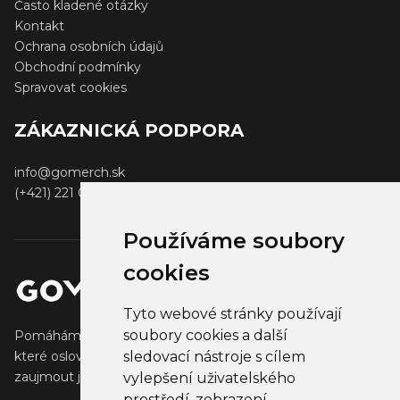
Často kladené otázky
Kontakt
Ochrana osobních údajů
Obchodní podmínky
Spravovat cookies
ZÁKAZNICKÁ PODPORA
info@gomerch.sk
(+421) 221 001 000
Používáme soubory
cookies
Tyto webové stránky používají
soubory cookies a další
Pomáháme tvůrcům vytvářet a prodávat populární zboží,
sledovací nástroje s cílem
které oslovuje jejich fanoušky. Pomáháme firmám
zaujmout jejich klienty, partnery a zaměstnance.
vylepšení uživatelského
prostředí, zobrazení